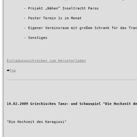
	- Projekt „Nähen“ Inseltracht Paros

	- Fester Termin 1x im Monat

	- Eigener Vereinsraum mit großem Schrank für das Trachtensortiment und Garageninhalt!

	- Sonstiges

Einladungsschreiben zum Herunterladen
Top
14.02.2009 Griechisches Tanz- und Schauspiel "Die Hochzeit d
"Die Hochzeit des Karagiosi"
