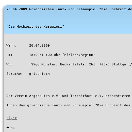
26.04.2009 Griechisches Tanz- und Schauspiel "Die Hochzeit d
"Die Hochzeit des Karagiosi"

Wann:      26.04.2009

Um:        18:00/19:00 Uhr (Einlass/Beginn)

Wo:        TSVgg Münster, Neckartalstr. 261, 70376 Stuttgart/
Sprache:   griechisch

Der Verein Argonauten e.V. und Terpsichori e.V. präsentieren 
Ihnen das griechische Tanz- und Schauspiel "Die Hochzeit des 
Flyer
Top