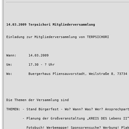
14.03.2009 Terpsichori Mitgliederversammlung
Einladung zur Mitgliederversammlung von TERPSICHORI

Wann:      14.03.2009

Um:        17.30 - ? Uhr

Wo:        Buergerhaus Pliensauvorstadt, Weilstraße 8, 73734
Die Themen der Versammlung sind

THEMEN: - Stand Bürgerfest - Wo? Wann? Was? Wer? Ansprechpart
	- Planung der Großveranstaltung „KREIS DES Lebens II“

	  Fotobuch! Werbemappe! Sponsorensuche? Werbung! Plakate! Zeitung! Radio! Usw...
