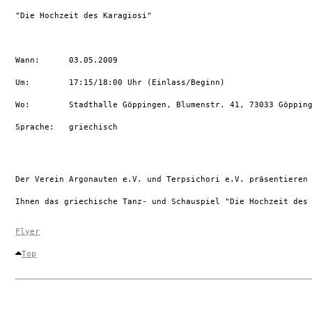
"Die Hochzeit des Karagiosi"

Wann:      03.05.2009

Um:        17:15/18:00 Uhr (Einlass/Beginn)

Wo:        Stadthalle Göppingen, Blumenstr. 41, 73033 Göpping
Sprache:   griechisch

Der Verein Argonauten e.V. und Terpsichori e.V. präsentieren 
Ihnen das griechische Tanz- und Schauspiel "Die Hochzeit des 
Flyer
Top