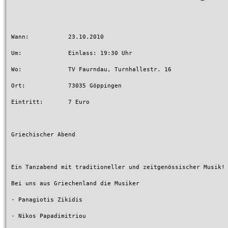
Wann:		23.10.2010

Um:		Einlass: 19:30 Uhr

Wo:		TV Faurndau, Turnhallestr. 16

Ort:		73035 Göppingen

Eintritt:	7 Euro

Griechischer Abend

Ein Tanzabend mit traditioneller und zeitgenössischer Musik!

Bei uns aus Griechenland die Musiker

- Panagiotis Zikidis

- Nikos Papadimitriou
