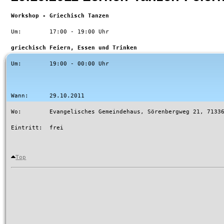
Workshop - Griechisch Tanzen
Um:        17:00 - 19:00 Uhr 

griechisch Feiern, Essen und Trinken
Um:        19:00 - 00:00 Uhr 

Wann:      29.10.2011

Wo:        Evangelisches Gemeindehaus, Sörenbergweg 21, 71336
Eintritt:  frei

Top